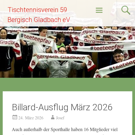
Zum
Tischtennisverein 59
Inhalt
springen
Bergisch Gladbach eV
Billard-Ausflug März 2026
24. März 2026
Josef
Auch außerhalb der Sporthalle haben 16 Mitglieder viel