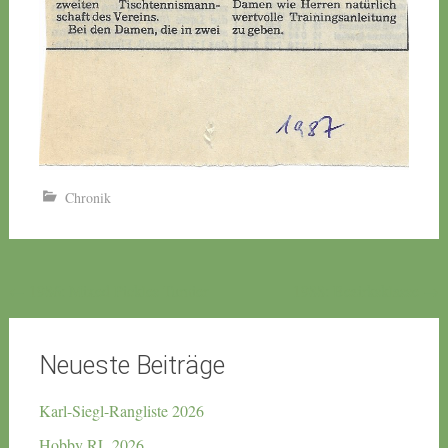
Chronik
Beitragsnavigation
←
1986: Mixed Pickles Turnier
1988: Bezirksklasse
→
Neueste Beiträge
Karl-Siegl-Rangliste 2026
Hobby RL 2026