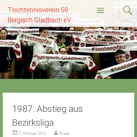
Zum
Tischtennisverein 59
Inhalt
springen
Bergisch Gladbach eV
1987: Abstieg aus
Bezirksliga
7. Februar 2021
Frank