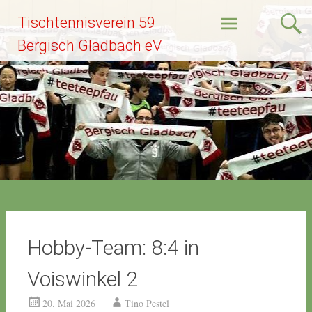
Zum
Tischtennisverein 59
Inhalt
springen
Bergisch Gladbach eV
Hobby-Team: 8:4 in
Voiswinkel 2
20. Mai 2026
Tino Pestel