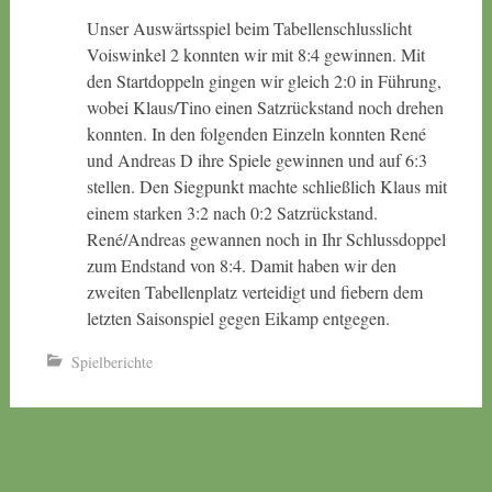
Unser Auswärtsspiel beim Tabellenschlusslicht
Voiswinkel 2 konnten wir mit 8:4 gewinnen. Mit
den Startdoppeln gingen wir gleich 2:0 in Führung,
wobei Klaus/Tino einen Satzrückstand noch drehen
konnten. In den folgenden Einzeln konnten René
und Andreas D ihre Spiele gewinnen und auf 6:3
stellen. Den Siegpunkt machte schließlich Klaus mit
einem starken 3:2 nach 0:2 Satzrückstand.
René
/Andreas gewannen noch in Ihr Schlussdoppel
zum Endstand von 8:4. Damit haben wir den
zweiten Tabellenplatz verteidigt und fiebern dem
letzten Saisonspiel gegen Eikamp entgegen.
Spielberichte
Beitragsnavigation
←
Hobby-Team: 4:6 gegen
Ferienangebot für Jugendliche
Bärbroich
→