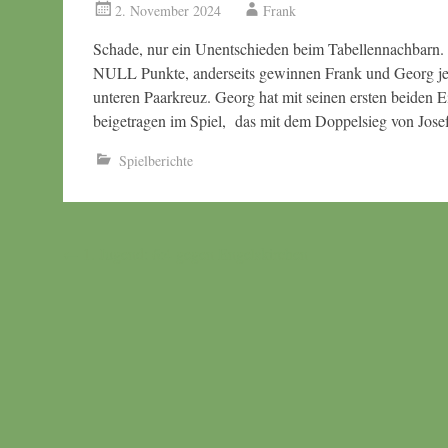
2. November 2024
Frank
Schade, nur ein Unentschieden beim Tabellennachbarn. 
NULL Punkte, anderseits gewinnen Frank und Georg jewe
unteren Paarkreuz. Georg hat mit seinen ersten beiden 
beigetragen im Spiel, das mit dem Doppelsieg von Josef 
Spielberichte
Beitragsnavigation
←
1. Jugend: 6:4 gegen Engelskirchen