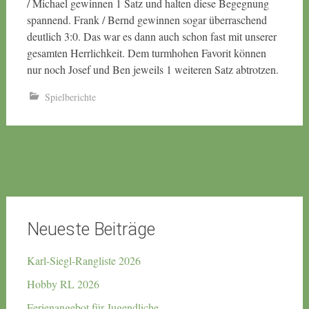
/ Michael gewinnen 1 Satz und halten diese Begegnung
spannend. Frank / Bernd gewinnen sogar überraschend
deutlich 3:0. Das war es dann auch schon fast mit unserer
gesamten Herrlichkeit. Dem turmhohen Favorit können
nur noch Josef und Ben jeweils 1 weiteren Satz abtrotzen.
Spielberichte
Beitragsnavigation
←
2. Herren: 9:6 in Bärbroich 5
1. Herren: 3:9 in Frielingsdorf
→
Neueste Beiträge
Karl-Siegl-Rangliste 2026
Hobby RL 2026
Ferienangebot für Jugendliche