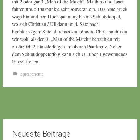
mit 2 oder gar 3 „Men of the Match“. Matthias und Josef
fahren uns 5 Pluspunkte sehr souverän ein. Das Spielglück
wogt hin und her. Hochspannung bis ins Schlußdoppel,
wo sich Christian / Uli dann im 4. Satz nach
hochklassigem Spiel durchsetzen können. Christian dürfen
wir wohl als den 3. „Man of the Match“ betrachten mit
zusätzlich 2 Einzelerfolgen im oberen Paarkreuz. Neben
dem Schlußdoppelerfolg kann sich Uli über 1 gewonnenes
Einzel freuen.
Spielberichte
Beitragsnavigation
←
Vereinsausflug 2019
2. Herren 7:9 gegen
Steinenbrück
→
Neueste Beiträge