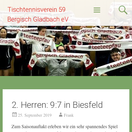
Zum
Tischtennisverein 59
Inhalt
springen
Bergisch Gladbach eV
2. Herren: 9:7 in Biesfeld
25. September 2019
Frank
Zum Saisonauftakt erleben wir ein sehr spannendes Spiel