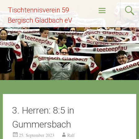
Zum
Tischtennisverein 59
Inhalt
springen
Bergisch Gladbach eV
3. Herren: 8:5 in
Gummersbach
25. September 2023
Ralf