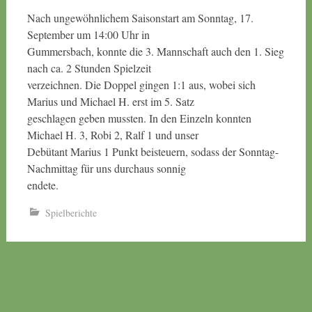
Nach ungewöhnlichem Saisonstart am Sonntag, 17.
September um 14:00 Uhr in
Gummersbach, konnte die 3. Mannschaft auch den 1. Sieg
nach ca. 2 Stunden Spielzeit
verzeichnen. Die Doppel gingen 1:1 aus, wobei sich
Marius und Michael H. erst im 5. Satz
geschlagen geben mussten. In den Einzeln konnten
Michael H. 3, Robi 2, Ralf 1 und unser
Debütant Marius 1 Punkt beisteuern, sodass der Sonntag-
Nachmittag für uns durchaus sonnig
endete.
Spielberichte
Beitragsnavigation
←
1. Herren: 8:3 gegen
3. Herren: 8:1 gegen Waldbröhl
Klaswipper
→