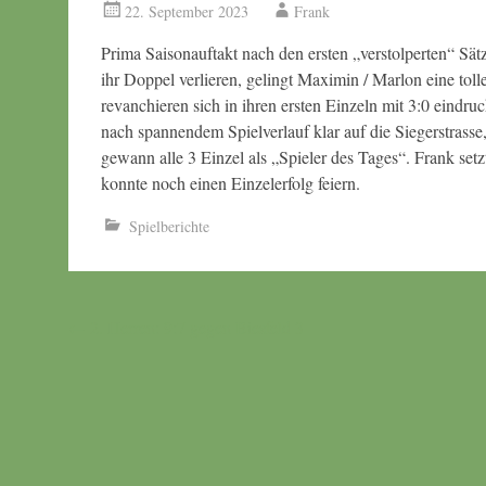
22. September 2023
Frank
Prima Saisonauftakt nach den ersten „verstolperten“ Sä
ihr Doppel verlieren, gelingt Maximin / Marlon eine to
revanchieren sich in ihren ersten Einzeln mit 3:0 eindru
nach spannendem Spielverlauf klar auf die Siegerstrasse
gewann alle 3 Einzel als „Spieler des Tages“. Frank set
konnte noch einen Einzelerfolg feiern.
Spielberichte
Beitragsnavigation
←
2. Herren: 9:7 gegen Biesfeld 3