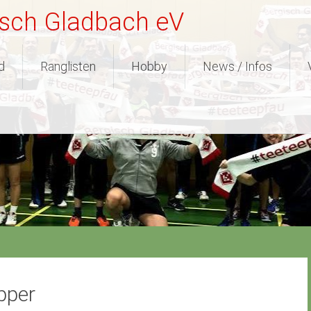
isch Gladbach eV
d
Ranglisten
Hobby
News / Infos
pper