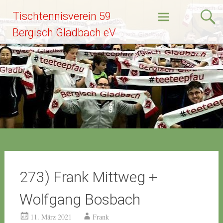
Zum
Tischtennisverein 59
Inhalt
springen
Bergisch Gladbach eV
273) Frank Mittweg +
Wolfgang Bosbach
11. März 2021
Frank