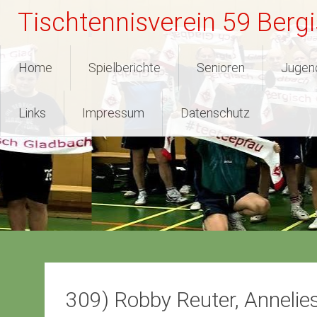
Zum
Tischtennisverein 59 Berg
Inhalt
springen
Home
Spielberichte
Senioren
Jugen
Links
Impressum
Datenschutz
309) Robby Reuter, Anneli